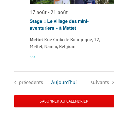
vues
17 août
-
21 août
Évènemen
Stage « Le village des mini-
aventuriers » à Mettet
Mettet
Rue Croix de Bourgogne, 12,
Mettet, Namur, Belgium
55€
Évènements
Évènements
précédents
Aujourd’hui
suivants
S’ABONNER AU CALENDRIER