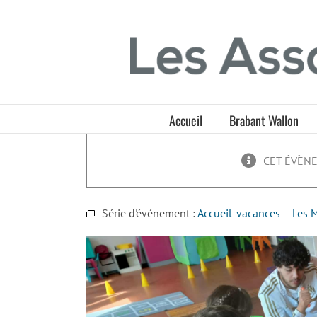
Passer
Panneau de gestion des cookies
au
contenu
Accueil
Brabant Wallon
CET ÉVÈNE
Série d'événement :
Accueil-vacances – Les 