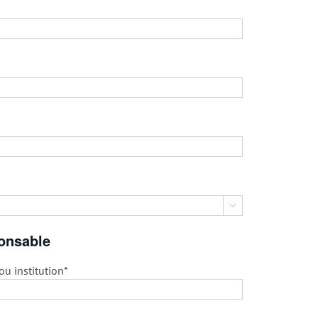

onsable
u institution*