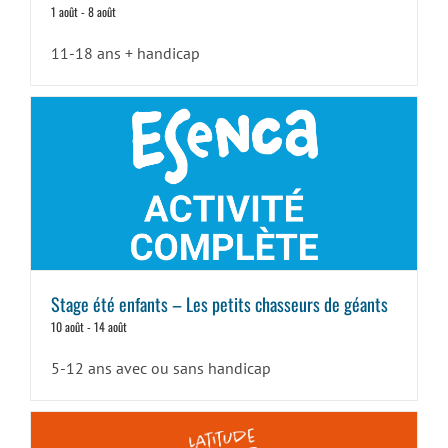
Handicap
1 août
-
8 août
11-18 ans + handicap
Stage été enfants – Les petits chasseurs de géants
10 août
-
14 août
5-12 ans avec ou sans handicap