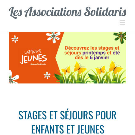
Passer
Panneau de gestion des cookies
au
contenu
STAGES ET SÉJOURS POUR
ENFANTS ET JEUNES