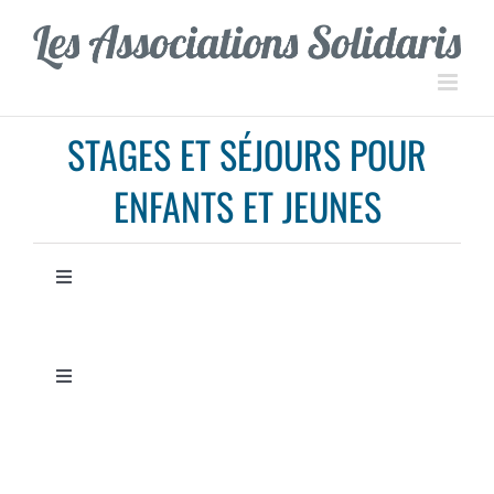
Passer
Panneau de gestion des cookies
au
contenu
STAGES ET SÉJOURS POUR
ENFANTS ET JEUNES
Toggle
Navigation
Période
Toggle
Public
Navigation
Stages
Région