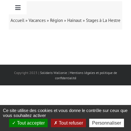
Séjours au départ de
Toggle
Navigation
Accueil
»
Vacances
»
Région
»
Hainaut
»
Stages à La Hestre
Stages
Séjours au départ de
Copyright 2023 |
Solidaris Wallonie
|
Mentions légales et politique de
confidentialité
Ce site utilise des cookies et vous donne le contrôle sur ceux que
vous souhaitez activer
Tout accepter
Tout refuser
Personnaliser