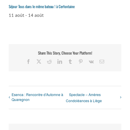
Séjour Tous dans le même bateau ! à Cerfontaine
11 août
-
14 août
Share This Story, Choose Your Platform!
Facebook
X
Reddit
LinkedIn
Tumblr
Pinterest
Vk
Email
Esenca : Rencontre d’Automne à
Spectacle – Amères
Quaregnon
Condoléances à Liège