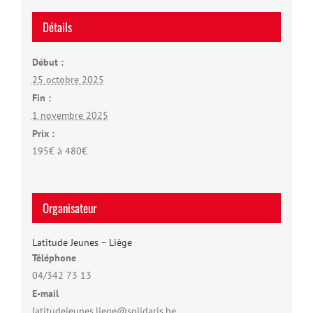
Détails
Début :
25 octobre 2025
Fin :
1 novembre 2025
Prix :
195€ à 480€
Organisateur
Latitude Jeunes – Liège
Téléphone
04/342 73 13
E-mail
latitudejeunes.liege@solidaris.be