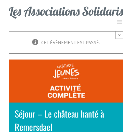
Passer
Panneau de gestion des cookies
au
contenu
×
CET ÉVÈNEMENT EST PASSÉ.
Séjour – Le château hanté à
Remersdael