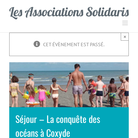
Passer
Panneau de gestion des cookies
au
contenu
×
CET ÉVÈNEMENT EST PASSÉ.
Séjour – La conquête des
océans à Coxyde