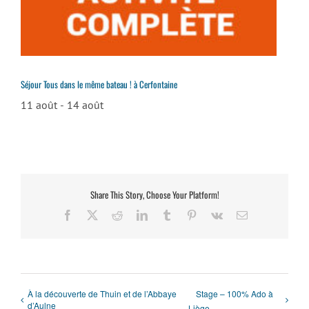
Séjour Tous dans le même bateau ! à Cerfontaine
11 août
-
14 août
Share This Story, Choose Your Platform!
Facebook
X
Reddit
LinkedIn
Tumblr
Pinterest
Vk
Email
À la découverte de Thuin et de l’Abbaye
Stage – 100% Ado à
d’Aulne
Liège