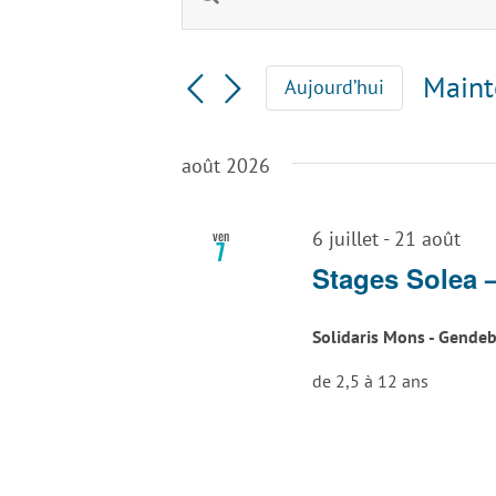
Recherche
mot-
clé.
et
Rechercher
Maint
Aujourd’hui
Évènements
navigation
Sélec
par
une
mot-
de
août 2026
date.
clé.
vues
ven
6 juillet
-
21 août
7
Évènements
Stages Solea 
Solidaris Mons - Gende
de 2,5 à 12 ans