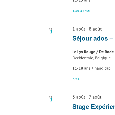
12-15 ans
430€ à 675€
ven
1 août
-
8 août
7
Séjour ados –
Le Lys Rouge / De Rode 
Occidentale, Belgique
11-18 ans + handicap
775€
ven
3 août
-
7 août
7
Stage Expérie