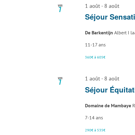
ven
1 août
-
8 août
7
Séjour Sensati
De Barkentijn
Albert I l
11-17 ans
360€ à 605€
ven
1 août
-
8 août
7
Séjour Équitat
Domaine de Mambaye
R
7-14 ans
290€ à 535€