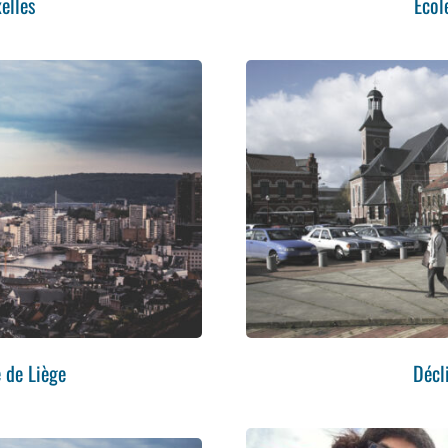
elles
Ecol
 de Liège
Décl