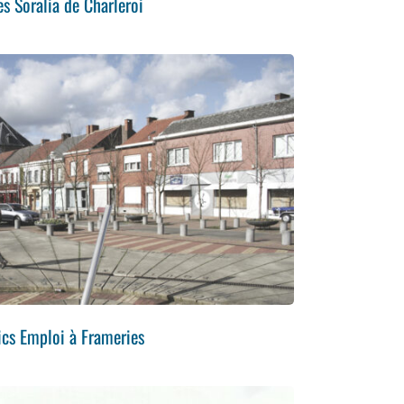
es Soralia de Charleroi
ics Emploi à Frameries