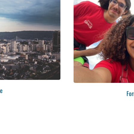
ge
For