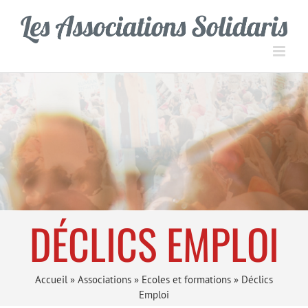
Passer
Panneau de gestion des cookies
au
contenu
DÉCLICS EMPLOI
Accueil
»
Associations
»
Ecoles et formations
»
Déclics
Emploi