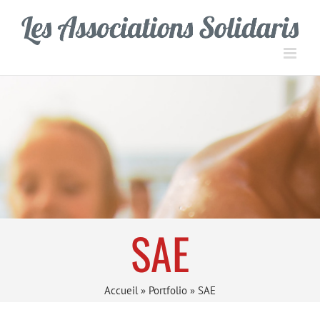
Passer
Panneau de gestion des cookies
au
contenu
SAE
Accueil
»
Portfolio
»
SAE