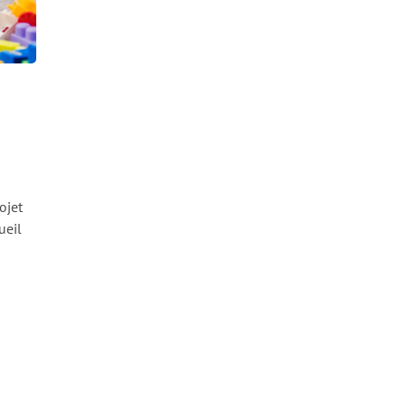
s
ojet
ueil