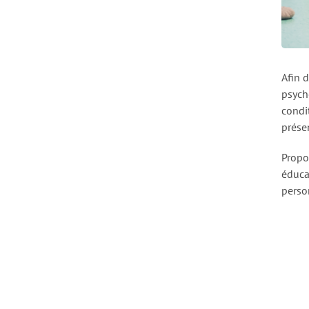
Afin 
psycho
condi
prése
Propos
éduca
perso