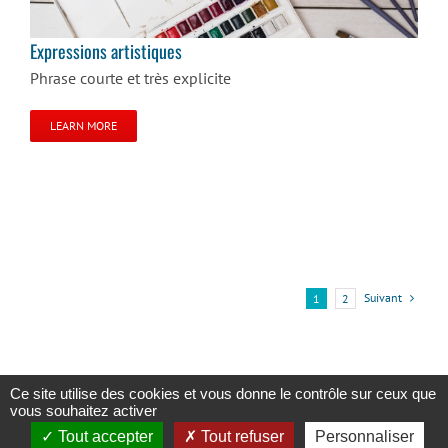
Expressions artistiques
Phrase courte et très explicite
LEARN MORE
Suivant
1
2
Ce site utilise des cookies et vous donne le contrôle sur ceux que
vous souhaitez activer
Copyright 2023 |
Solidaris Wallonie
|
Mentions légales et politique de
Tout accepter
Tout refuser
Personnaliser
confidentialité