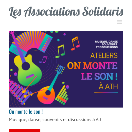
Passer
Panneau de gestion des cookies
au
contenu
On monte le son !
On monte le son !
Musique, danse, souvenirs et discussions à Ath