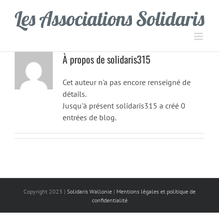
Passer
Panneau de gestion des cookies
au
contenu
À propos de
solidaris315
Cet auteur n'a pas encore renseigné de
détails.
Jusqu'à présent solidaris315 a créé 0
entrées de blog.
Copyright 2023 |
Solidaris Wallonie
|
Mentions légales et politique de
confidentialité