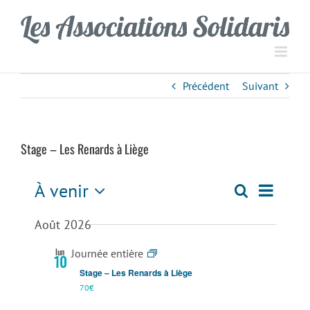
Passer
Panneau de gestion des cookies
au
contenu
Précédent
Suivant
Stage – Les Renards à Liège
Navigati
À venir
Recherche
Recherch
Résumé
de
Sélectionnez
Août 2026
la
vues
et
date
Évèneme
lun
Journée entière
10
navigation
Stage – Les Renards à Liège
70€
de