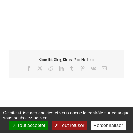
Share This Story, Choose Your Platform!
Facebook
X
Reddit
LinkedIn
Tumblr
Pinterest
Vk
Email
Ce site utilise des cookies et vous donne le contrôle sur ceux que
vous souhaitez activer
Copyright 2023 |
Solidaris Wallonie
|
Mentions légales et politique de
Tout accepter
Tout refuser
Personnaliser
confidentialité