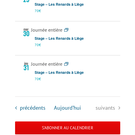
Stage – Les Renards à Liège
70€
mer
Journée entière
30
Stage – Les Renards à Liège
70€
jeu
Journée entière
31
Stage – Les Renards à Liège
70€
Évènements
Évènements
précédents
Aujourd’hui
suivants
S’ABONNER AU CALENDRIER