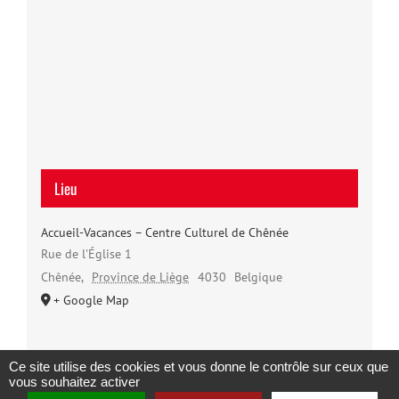
Lieu
Accueil-Vacances – Centre Culturel de Chênée
Rue de l'Église 1
Chênée
,
Province de Liège
4030
Belgique
+ Google Map
Ce site utilise des cookies et vous donne le contrôle sur ceux que
vous souhaitez activer
Copyright 2023 |
Solidaris Wallonie
|
Mentions légales et politique de