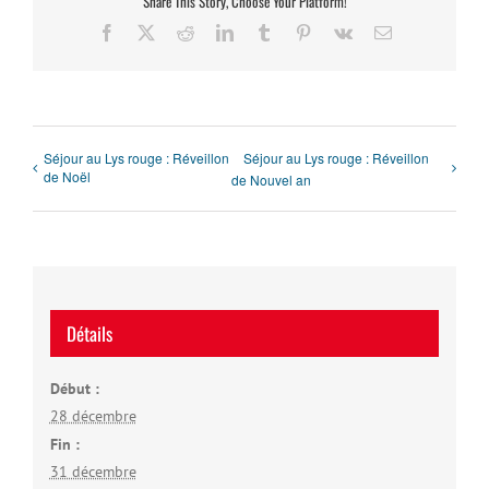
Share This Story, Choose Your Platform!
Facebook
X
Reddit
LinkedIn
Tumblr
Pinterest
Vk
Email
Séjour au Lys rouge : Réveillon
Séjour au Lys rouge : Réveillon
de Noël
de Nouvel an
Détails
Début :
28 décembre
Fin :
31 décembre