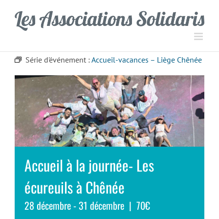
Passer
Panneau de gestion des cookies
au
contenu
Série d'événement :
Accueil-vacances – Liège Chênée
Accueil à la journée- Les
écureuils à Chênée
28 décembre
-
31 décembre
|
70€