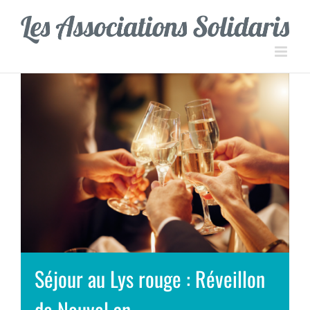
Passer
Panneau de gestion des cookies
au
contenu
Séjour au Lys rouge : Réveillon
de Nouvel an