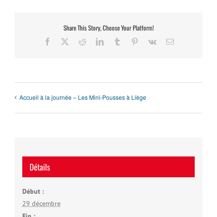
Share This Story, Choose Your Platform!
Facebook
X
Reddit
LinkedIn
Tumblr
Pinterest
Vk
Email
Accueil à la journée – Les Mini-Pousses à Liège
Détails
Début :
29 décembre
Fin :