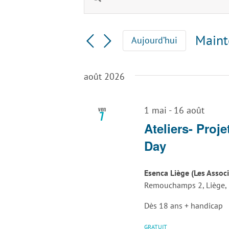
Recherche
mot-
clé.
et
Rechercher
Maint
Aujourd’hui
Évènements
navigation
Sélec
par
une
mot-
de
août 2026
date.
clé.
vues
ven
1 mai
-
16 août
7
Évènements
Ateliers- Proje
Day
Esenca Liège (Les Assoc
Remouchamps 2, Liège, P
Dès 18 ans + handicap
GRATUIT