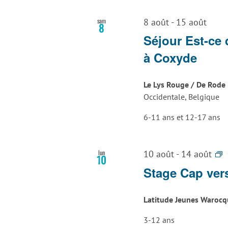
sam
8 août
-
15 août
8
Séjour Est-ce 
à Coxyde
Le Lys Rouge / De Rode 
Occidentale, Belgique
6-11 ans et 12-17 ans
S
lun
10 août
-
14 août
10
A
Stage Cap ver
A
L
Latitude Jeunes Waroc
L
3-12 ans