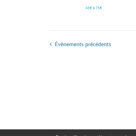
45€ à 75€
Évènements
précédents