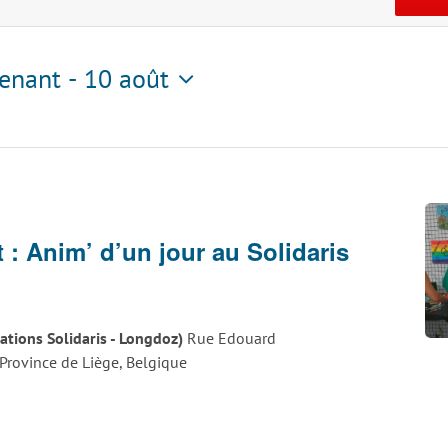
enant
 - 
10 août
tionnez
t : Anim’ d’un jour au Solidaris
iations Solidaris - Longdoz)
Rue Edouard
rovince de Liège, Belgique