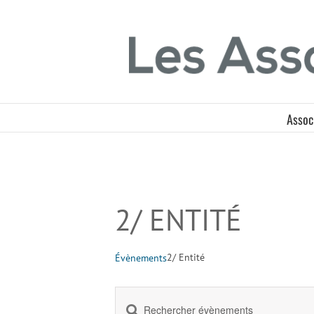
Passer
Panneau de gestion des cookies
au
contenu
Assoc
2/ ENTITÉ
2/ Entité
Évènements
Saisir