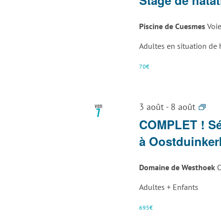
Piscine de Cuesmes
Voi
Adultes en situation de
70€
Séj
ven
3 août
-
8 août
7
–
COMPLET ! Séj
Enf
à Oostduinker
et
gra
Domaine de Westhoek
O
par
à
Adultes + Enfants
Oos
695€