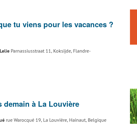
que tu viens pour les vacances ?
Lelie
Parnassiusstraat 11, Koksijde, Flandre-
tage
rt
s demain à La Louvière
ttack
a
qué
rue Warocqué 19, La Louvière, Hainaut, Belgique
ouvière