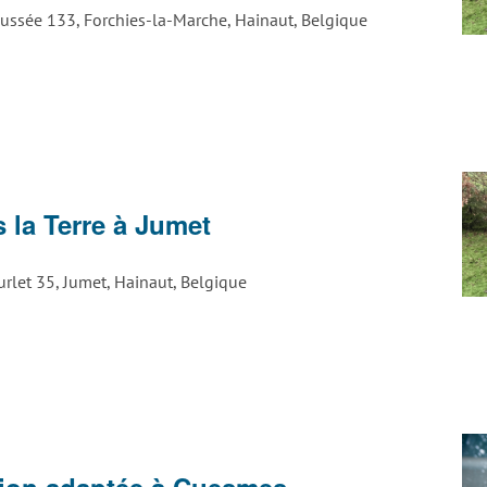
ussée 133, Forchies-la-Marche, Hainaut, Belgique
vière
ge
 la Terre à Jumet
ck
urlet 35, Jumet, Hainaut, Belgique
vière
tion adaptée à Cuesmes