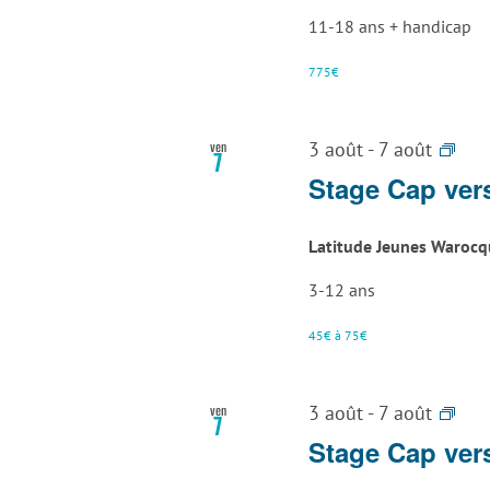
11-18 ans + handicap
775€
Sta
ven
3 août
-
7 août
7
Art
Stage Cap vers
Atta
La
Latitude Jeunes Waroc
Lou
3-12 ans
45€ à 75€
Sta
ven
3 août
-
7 août
7
Art
Stage Cap vers
Atta