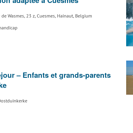
e de Wasmes, 23 z, Cuesmes, Hainaut, Belgium
 handicap
our
our – Enfants et grands-parents
ants
ke
nd-
ostduinkerke
ents
tduinkerke