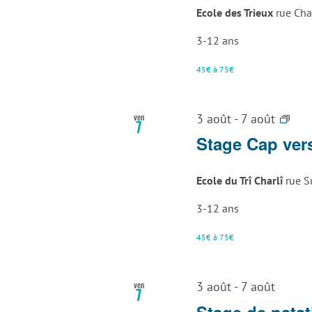
La
Ecole des Trieux
rue Cha
Lou
3-12 ans
45€ à 75€
Sta
ven
3 août
-
7 août
7
Art
Stage Cap vers
Atta
La
Ecole du Trî Charlî
rue S
Lou
3-12 ans
45€ à 75€
ven
3 août
-
7 août
7
Stage de nata