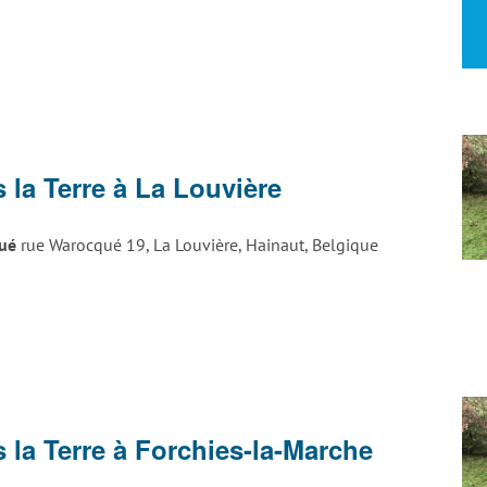
ge
 la Terre à La Louvière
ck
qué
rue Warocqué 19, La Louvière, Hainaut, Belgique
vière
ge
 la Terre à Forchies-la-Marche
ck