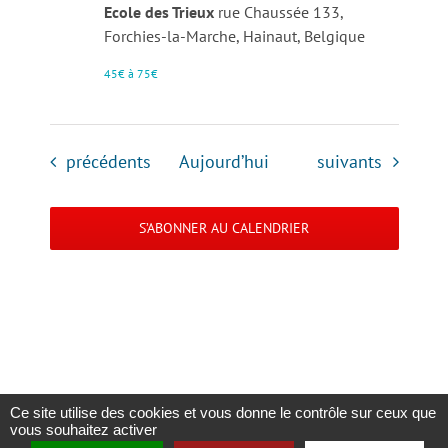
Ecole des Trieux
rue Chaussée 133,
Louvière
Forchies-la-Marche, Hainaut, Belgique
45€ à 75€
Évènements
Évènements
précédents
Aujourd’hui
suivants
S’ABONNER AU CALENDRIER
Ce site utilise des cookies et vous donne le contrôle sur ceux que
vous souhaitez activer
Copyright 2023 |
Solidaris Wallonie
|
Mentions légales et politique de