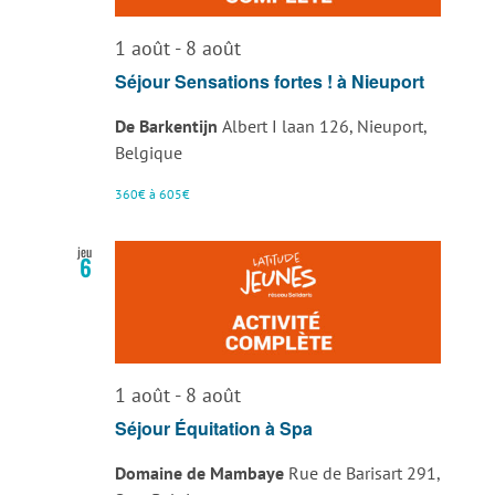
vues
1 août
-
8 août
Évènemen
Séjour Sensations fortes ! à Nieuport
De Barkentijn
Albert I laan 126, Nieuport,
Belgique
360€ à 605€
jeu
6
1 août
-
8 août
Séjour Équitation à Spa
Domaine de Mambaye
Rue de Barisart 291,