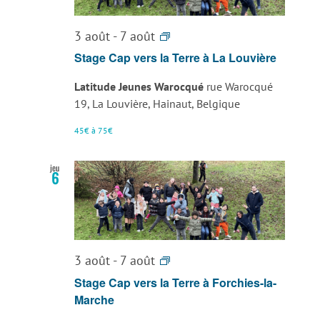
Stage
3 août
-
7 août
Art
Stage Cap vers la Terre à La Louvière
Attack
Latitude Jeunes Warocqué
rue Warocqué
La
19, La Louvière, Hainaut, Belgique
Louvière
45€ à 75€
jeu
6
Stage
3 août
-
7 août
Art
Stage Cap vers la Terre à Forchies-la-
Attack
Marche
La