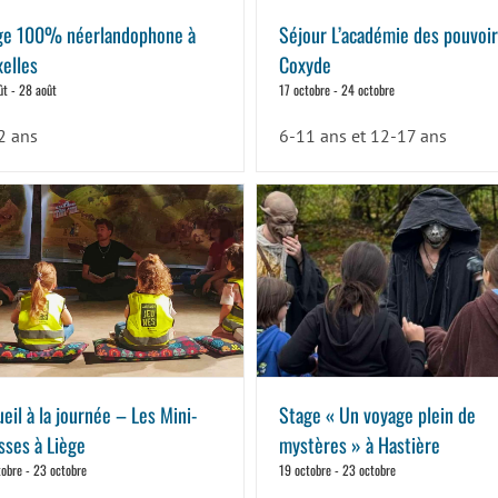
ge 100% néerlandophone à
Séjour L’académie des pouvoirs
xelles
Coxyde
ût
-
28 août
17 octobre
-
24 octobre
2 ans
6-11 ans et 12-17 ans
eil à la journée – Les Mini-
Stage « Un voyage plein de
sses à Liège
mystères » à Hastière
tobre
-
23 octobre
19 octobre
-
23 octobre