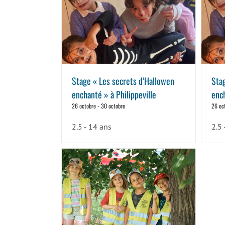
Stage « Les secrets d’Hallowen
Sta
enchanté » à Philippeville
enc
26 octobre
-
30 octobre
26 oc
2.5 - 14 ans
2.5 