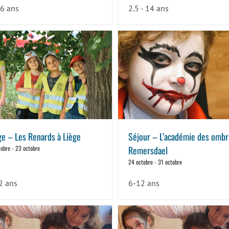
-6 ans
2.5 - 14 ans
ge – Les Renards à Liège
Séjour – L’académie des ombr
tobre
-
23 octobre
Remersdael
24 octobre
-
31 octobre
2 ans
6-12 ans