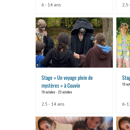
6 - 14 ans
2.5
Stage « Un voyage plein de
Sta
mystères » à Couvin
19 oc
19 octobre
-
23 octobre
2.5 - 14 ans
6-1