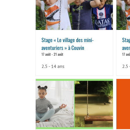
Stage « Le village des mini-
Stag
aventuriers » à Couvin
aven
17 août
-
21 août
17 ao
2.5 - 14 ans
2.5 