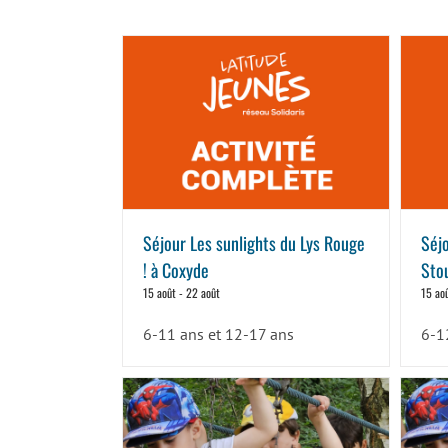
Séjour Les sunlights du Lys Rouge
Séjo
! à Coxyde
Sto
15 août
-
22 août
15 ao
6-11 ans et 12-17 ans
6-1