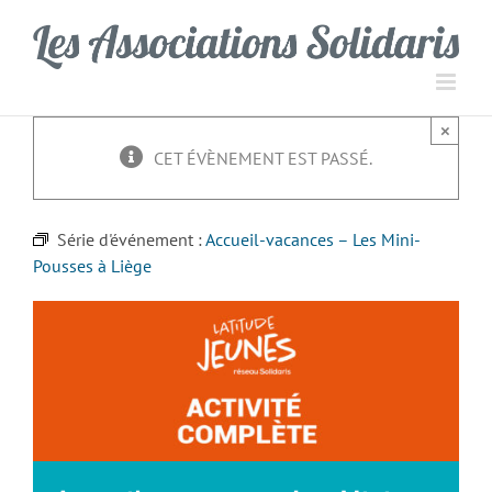
Passer
Panneau de gestion des cookies
au
contenu
×
CET ÉVÈNEMENT EST PASSÉ.
Série d'événement :
Accueil-vacances – Les Mini-
Pousses à Liège