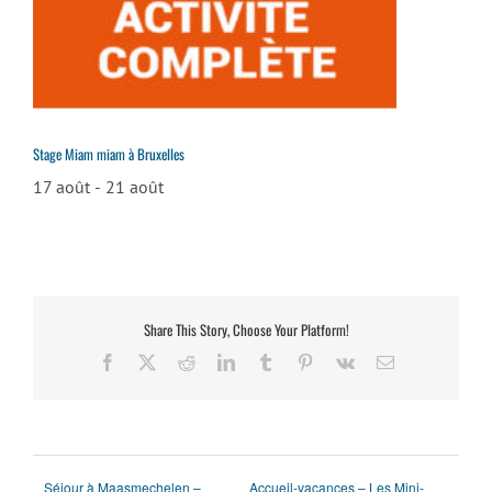
Stage Miam miam à Bruxelles
17 août
-
21 août
Share This Story, Choose Your Platform!
Facebook
X
Reddit
LinkedIn
Tumblr
Pinterest
Vk
Email
Séjour à Maasmechelen –
Accueil-vacances – Les Mini-