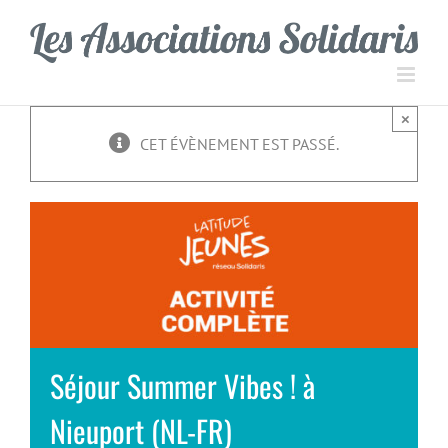
Passer
Panneau de gestion des cookies
au
contenu
×
CET ÉVÈNEMENT EST PASSÉ.
Séjour Summer Vibes ! à
Nieuport (NL-FR)