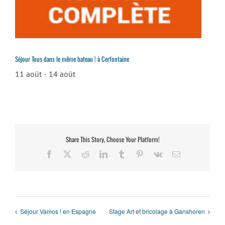
Séjour Tous dans le même bateau ! à Cerfontaine
11 août
-
14 août
Share This Story, Choose Your Platform!
Facebook
X
Reddit
LinkedIn
Tumblr
Pinterest
Vk
Email
Séjour Vamos ! en Espagne
Stage Art et bricolage à Ganshoren