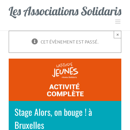
Passer
Panneau de gestion des cookies
au
contenu
×
CET ÉVÈNEMENT EST PASSÉ.
Stage Alors, on bouge ! à
Bruxelles