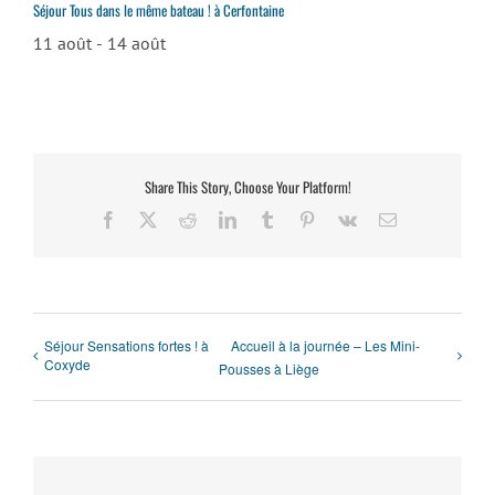
Séjour Tous dans le même bateau ! à Cerfontaine
11 août
-
14 août
Share This Story, Choose Your Platform!
Facebook
X
Reddit
LinkedIn
Tumblr
Pinterest
Vk
Email
Séjour Sensations fortes ! à
Accueil à la journée – Les Mini-
Coxyde
Pousses à Liège