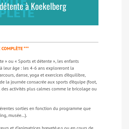
-détente à Koekelberg
É COMPLÈTE ***
e » ou « Sports et détente », les enfants
 à leur âge : les 4-6 ans exploreront la
rcours, danse, yoga et exercices d’équilibre,
 de la journée consacrée aux sports d’équipe (foot,
ec des activités plus calmes comme le bricolage ou
fférentes sorties en fonction du programme que
ling, musée…).
urs et d’animatrices breveté·e·s ou en cours de