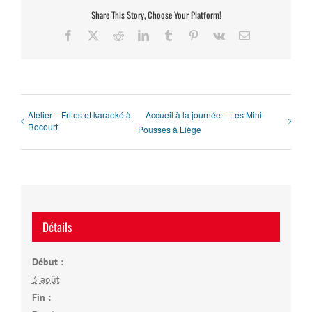
Share This Story, Choose Your Platform!
Facebook
X
Reddit
LinkedIn
Tumblr
Pinterest
Vk
Email
Atelier – Frites et karaoké à
Accueil à la journée – Les Mini-
Rocourt
Pousses à Liège
Détails
Début :
3 août
Fin :