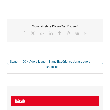
Share This Story, Choose Your Platform!
Facebook
X
Reddit
LinkedIn
Tumblr
Pinterest
Vk
Email
Stage – 100% Ado à Liège
Stage Expérience Jurassique à
Bruxelles
Détails