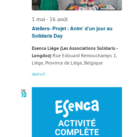
vues
Évènemen
1 mai
-
16 août
Ateliers- Projet : Anim’ d’un jour au
Solidaris Day
Esenca Liège (Les Associations Solidaris -
Longdoz)
Rue Edouard Remouchamps 2,
Liège, Province de Liège, Belgique
GRATUIT
lun
10