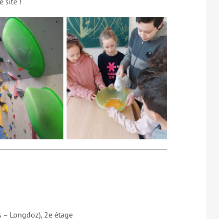
e site !
is – Longdoz), 2e étage