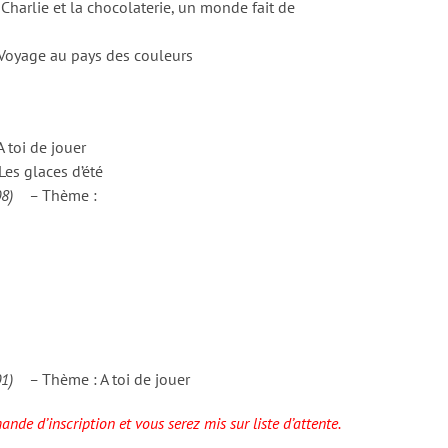
arlie et la chocolaterie, un monde fait de
Voyage au pays des couleurs
toi de jouer
es glaces d’été
/08) –
Thème :
/01) –
Thème : A toi de jouer
nde d’inscription et vous serez mis sur liste d’attente.