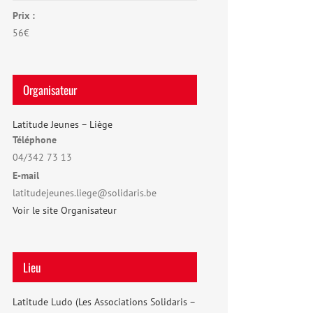
Prix :
56€
Organisateur
Latitude Jeunes – Liège
Téléphone
04/342 73 13
E-mail
latitudejeunes.liege@solidaris.be
Voir le site Organisateur
Lieu
Latitude Ludo (Les Associations Solidaris –