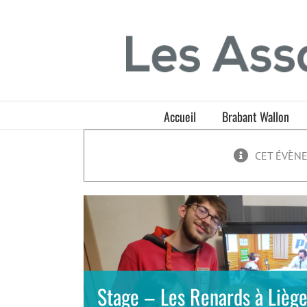
Passer
Panneau de gestion des cookies
au
contenu
Accueil
Brabant Wallon
CET ÉVÈNE
Stage – Les Renards à Lièg