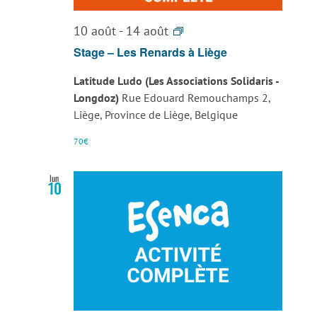
vues
Stage
10 août
-
14 août
Évènemen
–
Stage – Les Renards à Liège
Les
Latitude Ludo (Les Associations Solidaris -
Renards
Longdoz)
Rue Edouard Remouchamps 2,
à
Liège, Province de Liège, Belgique
Liège
70€
lun
10