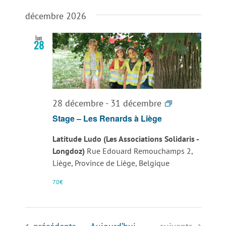
décembre 2026
lun
28
Stage
28 décembre
-
31 décembre
–
Stage – Les Renards à Liège
Les
Latitude Ludo (Les Associations Solidaris -
Renards
Longdoz)
Rue Edouard Remouchamps 2,
à
Liège, Province de Liège, Belgique
Liège
70€
Évènements
Évènements