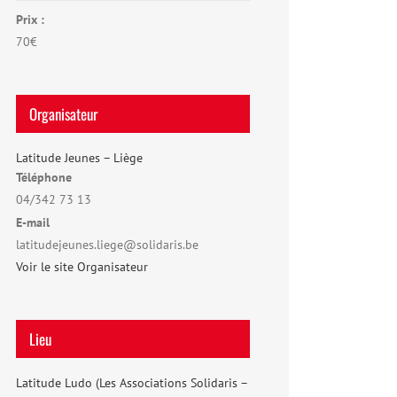
Prix :
70€
Organisateur
Latitude Jeunes – Liège
Téléphone
04/342 73 13
E-mail
latitudejeunes.liege@solidaris.be
Voir le site Organisateur
Lieu
Latitude Ludo (Les Associations Solidaris –