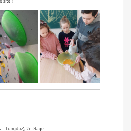
e site !
is – Longdoz), 2e étage