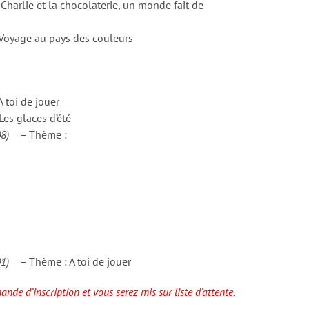
arlie et la chocolaterie, un monde fait de
Voyage au pays des couleurs
toi de jouer
es glaces d’été
/08) –
Thème :
/01) –
Thème : A toi de jouer
nde d’inscription et vous serez mis sur liste d’attente.