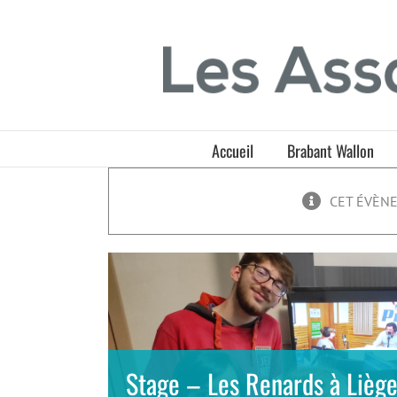
Passer
Panneau de gestion des cookies
au
contenu
Accueil
Brabant Wallon
CET ÉVÈNE
Stage – Les Renards à Lièg