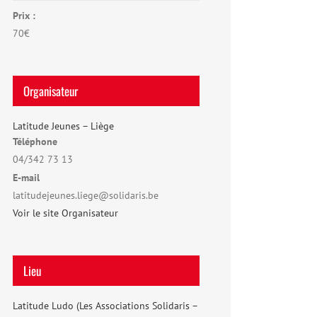
Prix :
70€
Organisateur
Latitude Jeunes – Liège
Téléphone
04/342 73 13
E-mail
latitudejeunes.liege@solidaris.be
Voir le site Organisateur
Lieu
Latitude Ludo (Les Associations Solidaris –