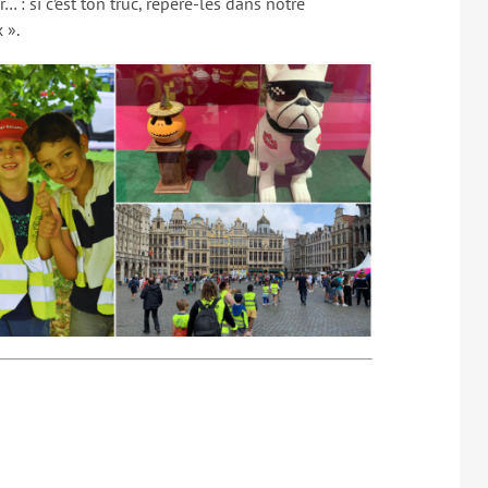
 : si c’est ton truc, repère-les dans notre
 ».