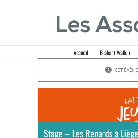
Passer
Panneau de gestion des cookies
au
contenu
Accueil
Brabant Wallon
CET ÉVÈNE
Stage – Les Renards à Lièg