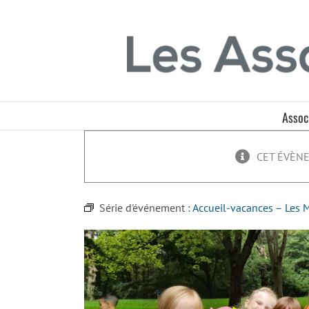
Passer
Panneau de gestion des cookies
au
contenu
Assoc
CET ÉVÈNE
Série d'événement :
Accueil-vacances – Les 