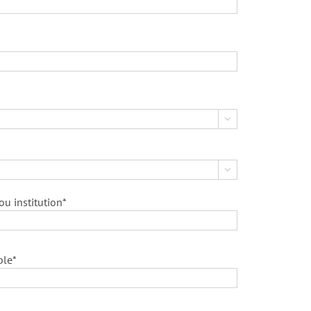


u institution*
ble*