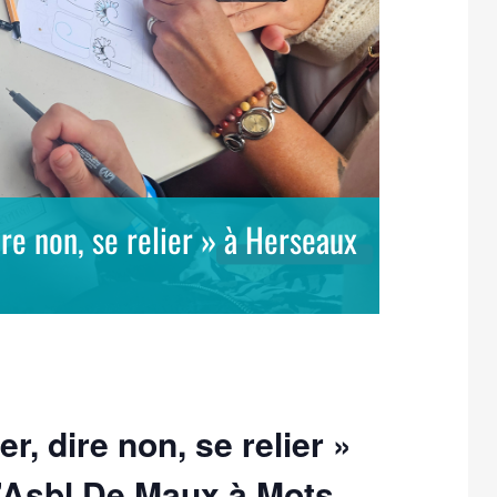
ire non, se relier » à Herseaux
r, dire non, se relier »
l’Asbl De Maux à Mots