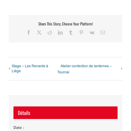
Share This Story, Choose Your Platform!
Facebook
X
Reddit
LinkedIn
Tumblr
Pinterest
Vk
Email
Stage – Les Renards à
Atelier confection de lanternes –
Liège
Tournai
Détails
Date :