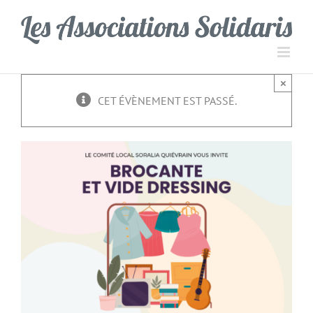
Passer
Panneau de gestion des cookies
au
contenu
×
CET ÉVÈNEMENT EST PASSÉ.