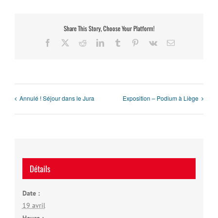
Share This Story, Choose Your Platform!
Facebook
X
Reddit
LinkedIn
Tumblr
Pinterest
Vk
Email
Annulé ! Séjour dans le Jura
Exposition – Podium à Liège
Détails
Date :
19 avril
Heure :