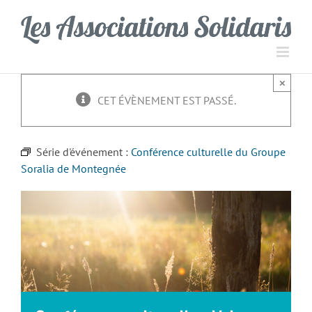
Passer
Panneau de gestion des cookies
au
contenu
×
CET ÉVÈNEMENT EST PASSÉ.
Série d'événement :
Conférence culturelle du Groupe
Soralia de Montegnée