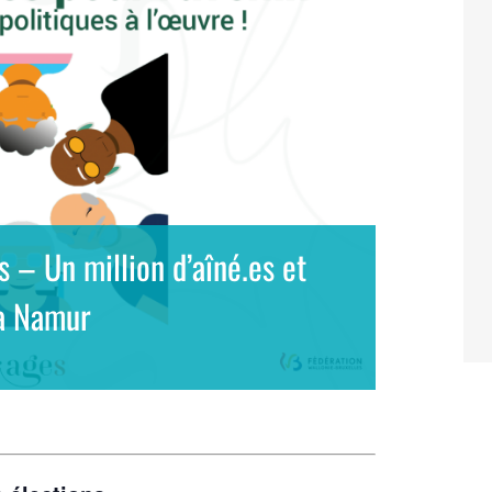
 – Un million d’aîné.es et
 à Namur