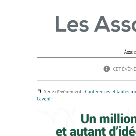
Passer
Panneau de gestion des cookies
au
contenu
Assoc
CET ÉVÈNE
Série d'événement :
Conférences et tables ro
l’avenir