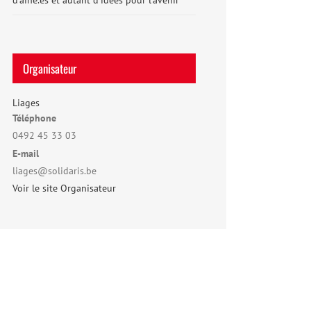
d’aîné.es et autant d’idées pour l’avenir
Organisateur
Liages
Téléphone
0492 45 33 03
E-mail
liages@solidaris.be
Voir le site Organisateur