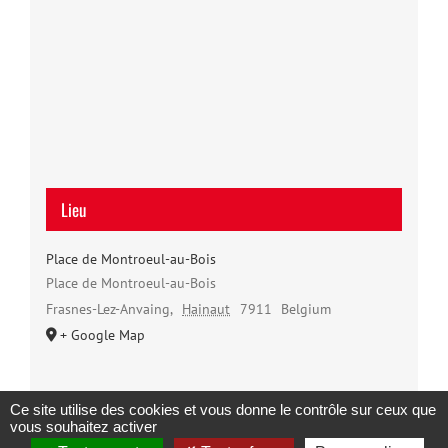
Lieu
Place de Montroeul-au-Bois
Place de Montroeul-au-Bois
Frasnes-Lez-Anvaing
,
Hainaut
7911
Belgium
+ Google Map
Ce site utilise des cookies et vous donne le contrôle sur ceux que
vous souhaitez activer
Copyright 2023 |
Solidaris Wallonie
|
Mentions légales et politique de