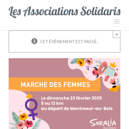
Passer
Panneau de gestion des cookies
au
contenu
×
CET ÉVÈNEMENT EST PASSÉ.