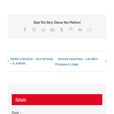
Share This Story, Choose Your Platform!
Facebook
X
Reddit
LinkedIn
Tumblr
Pinterest
Vk
Email
Atelier d’écriture « Aux femmes
Accueil-vacances – Les Mini-
» à Jurbise
Pousses à Liège
Détails
Date :