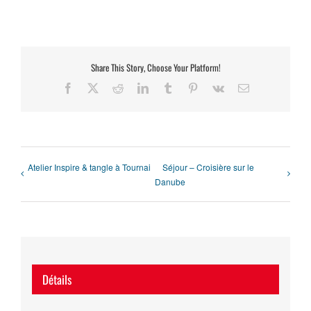
Share This Story, Choose Your Platform!
Facebook
X
Reddit
LinkedIn
Tumblr
Pinterest
Vk
Email
Atelier Inspire & tangle à Tournai
Séjour – Croisière sur le
Danube
Détails