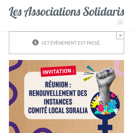
Passer
Panneau de gestion des cookies
au
contenu
×
CET ÉVÈNEMENT EST PASSÉ.