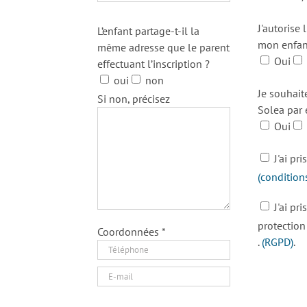
J'autorise 
L’enfant partage-t-il la
mon enfant
même adresse que le parent
Oui
effectuant l’inscription ?
oui
non
Je souhait
Si non, précisez
Solea par 
Oui
J'ai pr
(condition
J'ai pr
protectio
Coordonnées *
.
(RGPD)
.