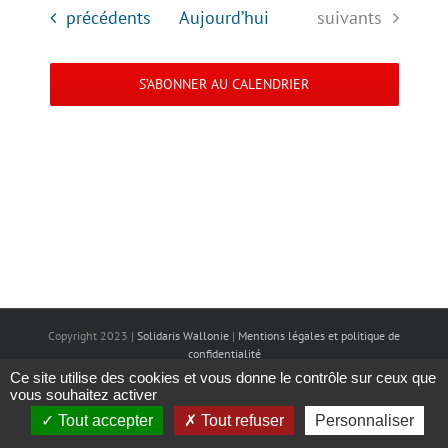
une
vues
et
Évènements
Évènements
précédents
Aujourd’hui
suivants
date.
Évèneme
navigation
S’ABONNER AU CALENDRIER
de
vues
Évènemen
Copyright 2023 |
Solidaris Wallonie
|
Mentions légales et politique de
confidentialité
Ce site utilise des cookies et vous donne le contrôle sur ceux que
vous souhaitez activer
Tout accepter
Tout refuser
Personnaliser