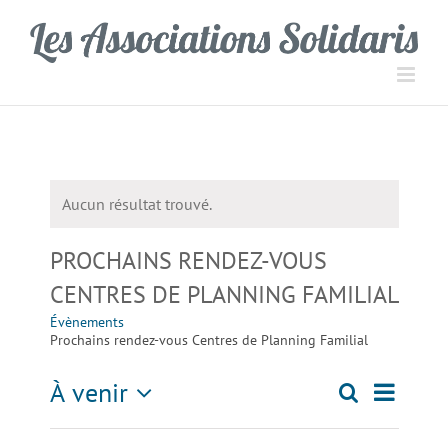
Passer
Panneau de gestion des cookies
au
contenu
Aucun résultat trouvé.
Notice
PROCHAINS RENDEZ-VOUS
CENTRES DE PLANNING FAMILIAL
Évènements
Prochains rendez-vous Centres de Planning Familial
Navigati
À venir
Recherche
Recherch
Liste
de
Sélectionnez