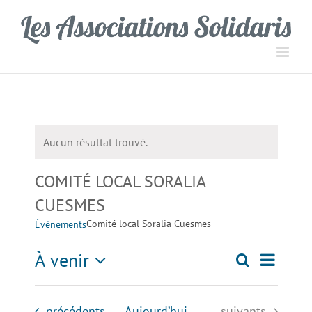
Passer
Panneau de gestion des cookies
au
contenu
Aucun résultat trouvé.
Notice
COMITÉ LOCAL SORALIA
CUESMES
Comité local Soralia Cuesmes
Évènements
Navigati
À venir
Recherche
Recherch
Liste
de
Sélectionnez
une
vues
et
Évènements
Évènements
précédents
Aujourd’hui
suivants