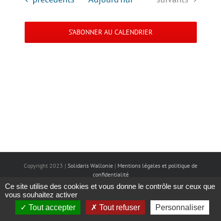
date.
Évèneme
navigation
S’ABONNER AU CALENDRIER
de
vues
Évènemen
Copyright 2023 |
Solidaris Wallonie
|
Mentions légales et politique de
confidentialité
Ce site utilise des cookies et vous donne le contrôle sur ceux que
vous souhaitez activer
Tout accepter
Tout refuser
Personnaliser