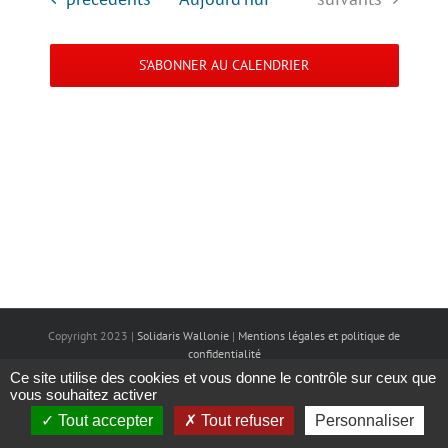
date.
Évèneme
navigation
S’ABONNER AU CALENDRIER
de
vues
Évènemen
Copyright 2023 |
Solidaris Wallonie
|
Mentions légales et politique de
confidentialité
Ce site utilise des cookies et vous donne le contrôle sur ceux que
vous souhaitez activer
Tout accepter
Tout refuser
Personnaliser