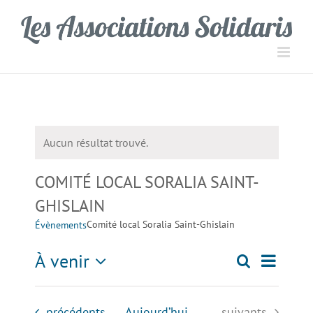
Passer
Panneau de gestion des cookies
au
contenu
Aucun résultat trouvé.
Notice
COMITÉ LOCAL SORALIA SAINT-
GHISLAIN
Comité local Soralia Saint-Ghislain
Évènements
Navigati
À venir
Recherche
Recherch
Liste
de
Sélectionnez
une
vues
et
Évènements
Évènements
précédents
Aujourd’hui
suivants