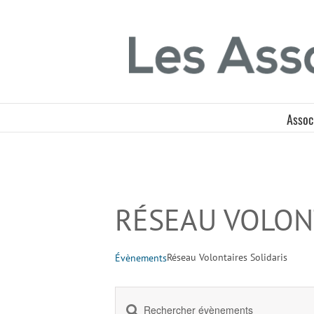
Passer
Panneau de gestion des cookies
au
contenu
Assoc
RÉSEAU VOLON
Réseau Volontaires Solidaris
Évènements
Saisir