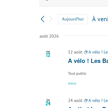
Recherche
mot-
clé.
et
Rechercher
À ven
Aujourd’hui
Évènements
navigation
Sélec
par
une
mot-
de
août 2026
date.
clé.
vues
mer
12 août
A vélo ! L
12
Évènements
A vélo ! Les 
Tout public
Gratuit
lun
24 août
A vélo ! L
24