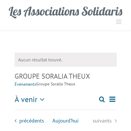
Passer
Panneau de gestion des cookies
au
contenu
Aucun résultat trouvé.
Notice
GROUPE SORALIA THEUX
Groupe Soralia Theux
Évènements
Navigati
À venir
Recherche
Recherch
Liste
de
Sélectionnez
une
vues
et
Évènements
Évènements
précédents
Aujourd’hui
suivants
date.
Évèneme