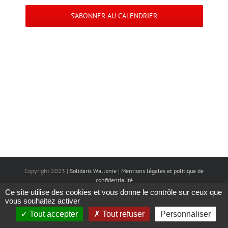
navigation
S’ABONNER AU CALENDRIER
de
vues
Évènemen
Copyright 2023 |
Solidaris Wallonie
|
Mentions légales et politique de
confidentialité
Ce site utilise des cookies et vous donne le contrôle sur ceux que
vous souhaitez activer
Tout accepter
Tout refuser
Personnaliser