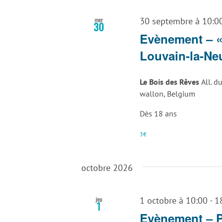
mer
30 septembre à 10:0
30
Evènement – « 
Louvain-la-Ne
Le Bois des Rêves
All. d
wallon, Belgium
Dès 18 ans
3€
octobre 2026
jeu
1 octobre à 10:00
-
1
1
Evènement – Po