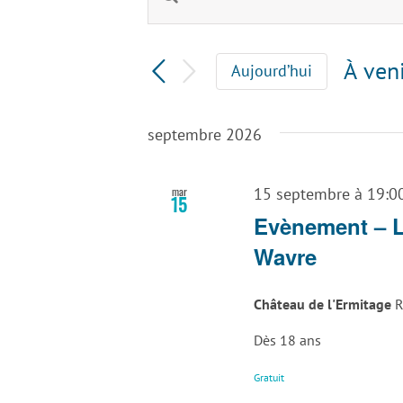
Recherche
mot-
clé.
et
Rechercher
À ven
Aujourd’hui
Évènements
navigation
Sélec
par
une
mot-
de
septembre 2026
date.
clé.
vues
mar
15 septembre à 19:0
15
Évènements
Evènement – L
Wavre
Château de l'Ermitage
R
Dès 18 ans
Gratuit