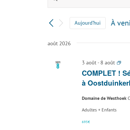
Recherche
mot-
clé.
et
Rechercher
À ven
Aujourd’hui
Évènements
navigation
Sélec
par
une
mot-
de
août 2026
date.
clé.
vues
Séj
sam
3 août
-
8 août
8
Évènements
–
COMPLET ! Séj
Enf
à Oostduinker
et
gra
Domaine de Westhoek
O
par
à
Adultes + Enfants
Oos
695€