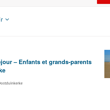
ir
tionnez
our
our – Enfants et grands-parents
ants
ke
nd-
ostduinkerke
ents
tduinkerke