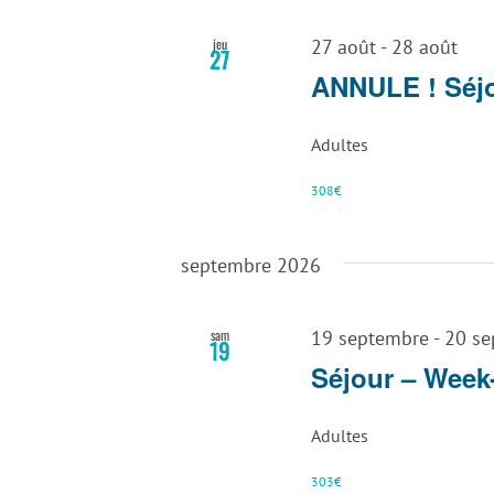
jeu
27 août
-
28 août
27
ANNULE ! Séjo
Adultes
308€
septembre 2026
sam
19 septembre
-
20 se
19
Séjour – Week-
Adultes
303€