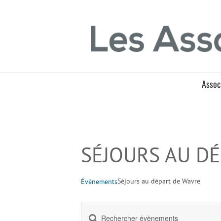
Passer
Panneau de gestion des cookies
au
contenu
Assoc
SÉJOURS AU D
Séjours au départ de Wavre
Évènements
Saisir