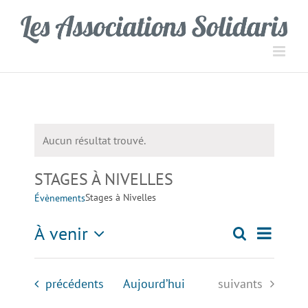
Passer
Panneau de gestion des cookies
au
contenu
Aucun résultat trouvé.
Notice
STAGES À NIVELLES
Stages à Nivelles
Évènements
Navigati
À venir
Recherche
Recherch
Liste
de
Sélectionnez
une
vues
et
Évènements
Évènements
précédents
Aujourd’hui
suivants
date.
Évèneme