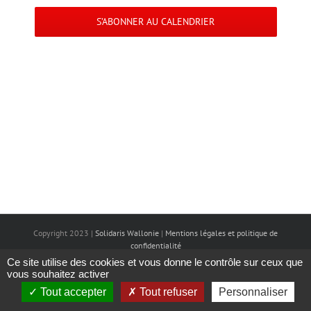
navigation
S’ABONNER AU CALENDRIER
de
vues
Évènemen
Copyright 2023 |
Solidaris Wallonie
|
Mentions légales et politique de
confidentialité
Ce site utilise des cookies et vous donne le contrôle sur ceux que
vous souhaitez activer
Tout accepter
Tout refuser
Personnaliser