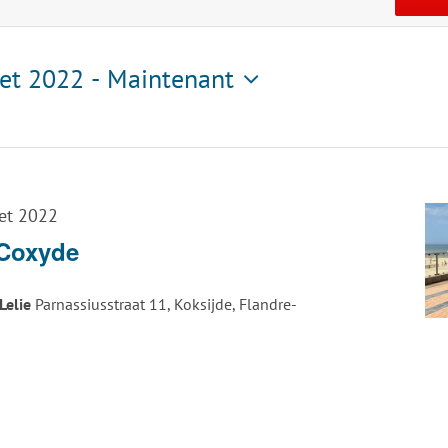
let 2022
 - 
Maintenant
tionnez
let 2022
 Coxyde
Lelie
Parnassiusstraat 11, Koksijde, Flandre-