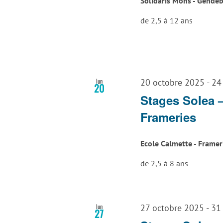
Solidaris Mons - Gende
de 2,5 à 12 ans
lun
20 octobre 2025
-
24
20
Stages Solea 
Frameries
Ecole Calmette - Frame
de 2,5 à 8 ans
lun
27 octobre 2025
-
31
27