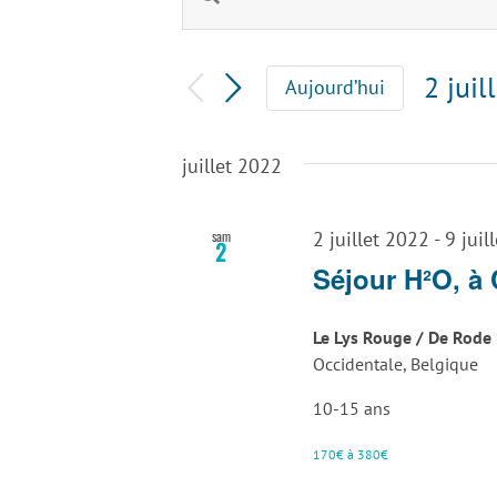
Recherche
mot-
clé.
et
Rechercher
2 juil
Aujourd’hui
Évènements
navigation
Sélec
par
une
mot-
de
juillet 2022
date.
clé.
vues
sam
2 juillet 2022
-
9 juil
2
Évènements
Séjour H²O, à
Le Lys Rouge / De Rode 
Occidentale, Belgique
10-15 ans
170€ à 380€