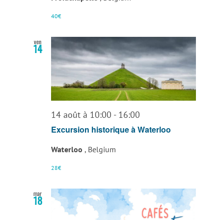
40€
ven
14
14 août à 10:00
-
16:00
Excursion historique à Waterloo
Waterloo
, Belgium
28€
mar
18