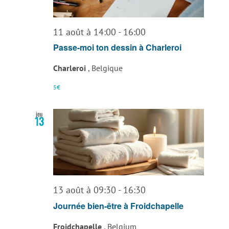
vues
Évènemen
11 août à 14:00
-
16:00
Passe-moi ton dessin à Charleroi
Charleroi
, Belgique
5€
jeu
13
13 août à 09:30
-
16:30
Journée bien-être à Froidchapelle
Froidchapelle
, Belgium