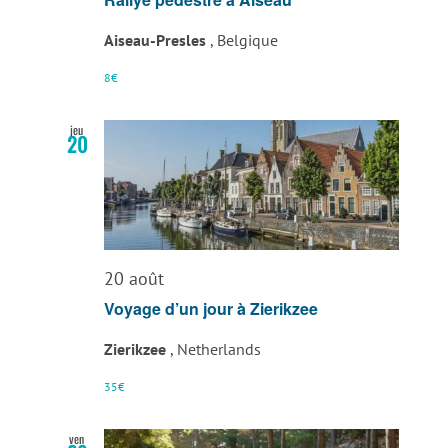
Aiseau-Presles
, Belgique
8€
jeu
20
20 août
Voyage d’un jour à Zierikzee
Zierikzee
, Netherlands
35€
ven